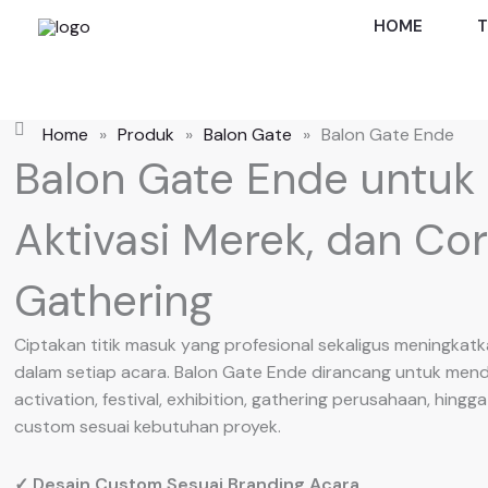
Skip
HOME
T
to
content
Home
»
Produk
»
Balon Gate
»
Balon Gate Ende
Balon Gate Ende untuk 
Aktivasi Merek, dan Co
Gathering
Ciptakan titik masuk yang profesional sekaligus meningkatk
dalam setiap acara. Balon Gate Ende dirancang untuk men
activation, festival, exhibition, gathering perusahaan, hingg
custom sesuai kebutuhan proyek.
✓ Desain Custom Sesuai Branding Acara