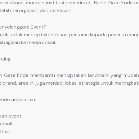
 perusahaan, maupun institusi pemerintah, Balon Gate Ende me
bih terorganisir dan berkesan.
Penyelenggara Event?
 detik untuk menciptakan kesan pertama kepada peserta maupu
ibagikan ke media sosial.
nting.
Balon Gate Ende membantu menciptakan landmark yang mudah
brand, area ini juga menjadi lokasi strategis untuk meningkatk
de antara lain:
aan event.
enali.
ner.