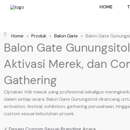
Skip
HOME
T
to
content
Home
»
Produk
»
Balon Gate
»
Balon Gate Gunungsit
Balon Gate Gunungsitol
Aktivasi Merek, dan Co
Gathering
Ciptakan titik masuk yang profesional sekaligus meningkatk
dalam setiap acara. Balon Gate Gunungsitoli dirancang un
activation, festival, exhibition, gathering perusahaan, hingg
custom sesuai kebutuhan proyek.
✓ Desain Custom Sesuai Branding Acara