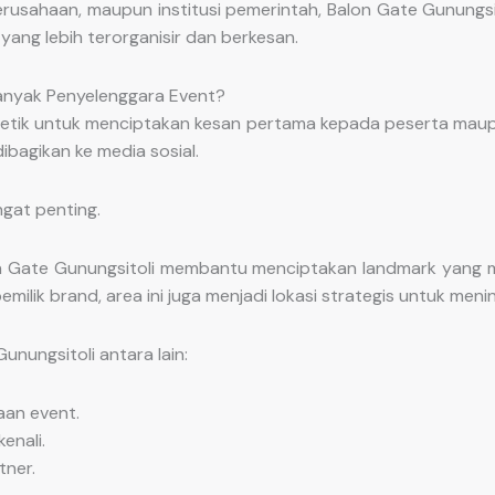
perusahaan, maupun institusi pemerintah, Balon Gate Gunungsit
ng lebih terorganisir dan berkesan.
Banyak Penyelenggara Event?
 detik untuk menciptakan kesan pertama kepada peserta maupu
ibagikan ke media sosial.
ngat penting.
alon Gate Gunungsitoli membantu menciptakan landmark yang
ilik brand, area ini juga menjadi lokasi strategis untuk meni
ungsitoli antara lain:
aan event.
enali.
ner.