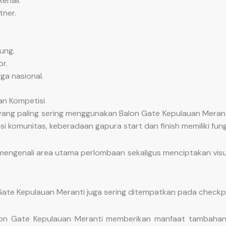
enali.
ner.
ung.
r.
ga nasional.
an Kompetisi
ang paling sering menggunakan Balon Gate Kepulauan Meranti.
si komunitas, keberadaan gapura start dan finish memiliki fun
engenali area utama perlombaan sekaligus menciptakan vis
 Gate Kepulauan Meranti juga sering ditempatkan pada checkpoi
on Gate Kepulauan Meranti memberikan manfaat tambahan 