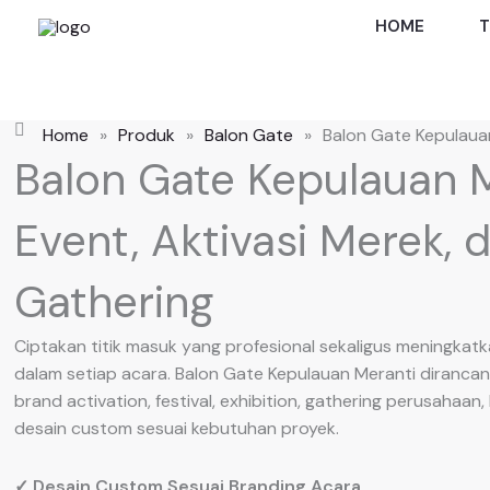
Skip
HOME
T
to
content
Home
»
Produk
»
Balon Gate
»
Balon Gate Kepulaua
Balon Gate Kepulauan 
Event, Aktivasi Merek,
Gathering
Ciptakan titik masuk yang profesional sekaligus meningkatk
dalam setiap acara. Balon Gate Kepulauan Meranti diranca
brand activation, festival, exhibition, gathering perusahaan,
desain custom sesuai kebutuhan proyek.
✓ Desain Custom Sesuai Branding Acara