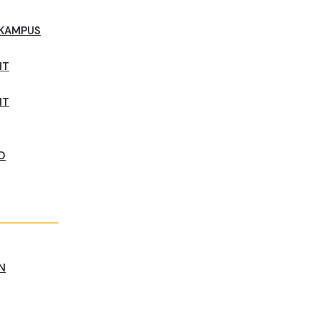
 KAMPUS
NT
NT
D
N