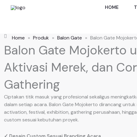
Skip
HOME
T
to
content
Home
»
Produk
»
Balon Gate
»
Balon Gate Mojokert
Balon Gate Mojokerto u
Aktivasi Merek, dan Co
Gathering
Ciptakan titik masuk yang profesional sekaligus meningkatk
dalam setiap acara. Balon Gate Mojokerto dirancang untu
activation, festival, exhibition, gathering perusahaan, hingg
custom sesuai kebutuhan proyek.
✓ Desain Custom Sesuai Branding Acara