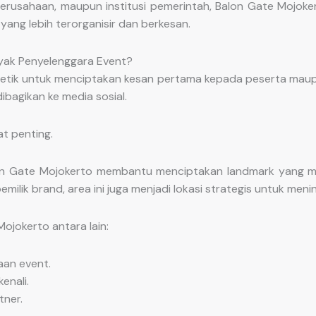
 perusahaan, maupun institusi pemerintah, Balon Gate Mojoker
ng lebih terorganisir dan berkesan.
yak Penyelenggara Event?
 detik untuk menciptakan kesan pertama kepada peserta maupu
ibagikan ke media sosial.
at penting.
Balon Gate Mojokerto membantu menciptakan landmark yang 
ilik brand, area ini juga menjadi lokasi strategis untuk meni
jokerto antara lain:
aan event.
enali.
ner.