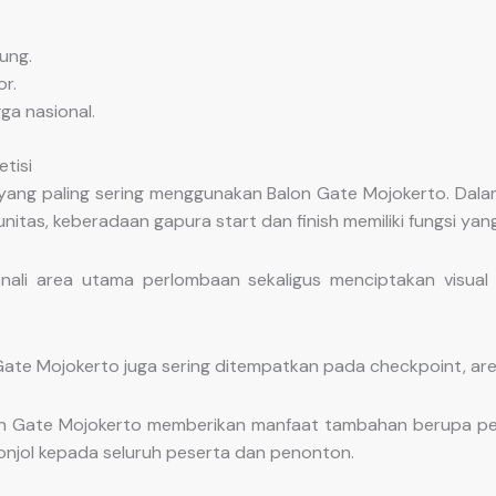
ung.
r.
ga nasional.
tisi
ang paling sering menggunakan Balon Gate Mojokerto. Dalam 
nitas, keberadaan gapura start dan finish memiliki fungsi yan
ali area utama perlombaan sekaligus menciptakan visual
 Gate Mojokerto juga sering ditempatkan pada checkpoint, area 
n Gate Mojokerto memberikan manfaat tambahan berupa peni
onjol kepada seluruh peserta dan penonton.