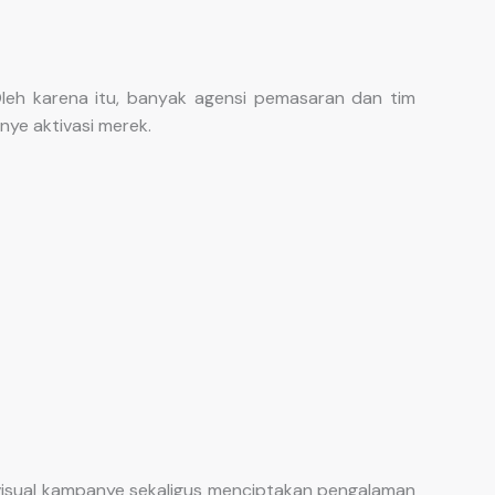
leh karena itu, banyak agensi pemasaran dan tim
ye aktivasi merek.
isual kampanye sekaligus menciptakan pengalaman