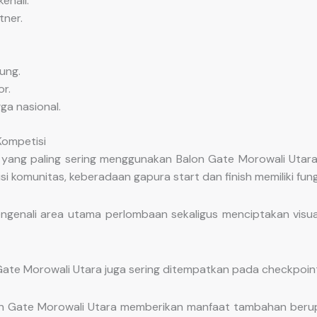
enali.
ner.
ung.
r.
ga nasional.
Kompetisi
yang paling sering menggunakan Balon Gate Morowali Utara. 
si komunitas, keberadaan gapura start dan finish memiliki fun
genali area utama perlombaan sekaligus menciptakan visu
 Gate Morowali Utara juga sering ditempatkan pada checkpoint, 
n Gate Morowali Utara memberikan manfaat tambahan berupa