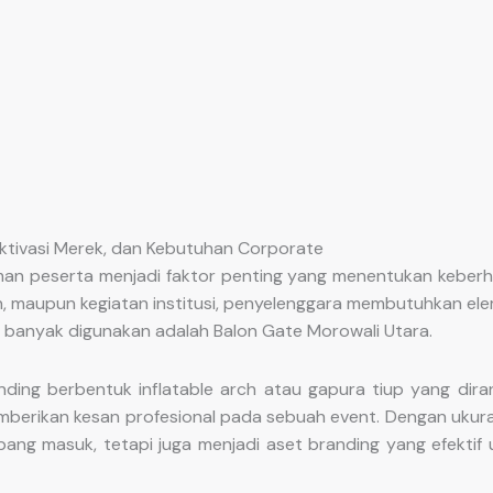
Aktivasi Merek, dan Kebutuhan Corporate
aman peserta menjadi faktor penting yang menentukan keberha
haan, maupun kegiatan institusi, penyelenggara membutuhkan e
g banyak digunakan adalah Balon Gate Morowali Utara.
ding berbentuk inflatable arch atau gapura tiup yang dir
emberikan kesan profesional pada sebuah event. Dengan ukura
bang masuk, tetapi juga menjadi aset branding yang efekti