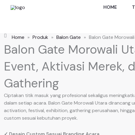
Skip
HOME
T
to
content
Home
»
Produk
»
Balon Gate
»
Balon Gate Morowali
Balon Gate Morowali Ut
Event, Aktivasi Merek,
Gathering
Ciptakan titik masuk yang profesional sekaligus meningkatk
dalam setiap acara. Balon Gate Morowali Utara dirancang 
activation, festival, exhibition, gathering perusahaan, hingg
custom sesuai kebutuhan proyek.
✓ Desain Custom Sesuai Branding Acara