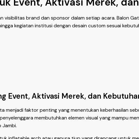
k Event, Aktivasi Merek, da
an visibilitas brand dan sponsor dalam setiap acara. Balon 
, hingga kegiatan institusi dengan desain custom sesuai kebut
g Event, Aktivasi Merek, dan Kebutuha
a menjadi faktor penting yang menentukan keberhasilan sebuah
si, penyelenggara membutuhkan elemen visual yang mampu mena
 Jambi.
 inflatable arch atau gapura tiup yang dirancang untuk men