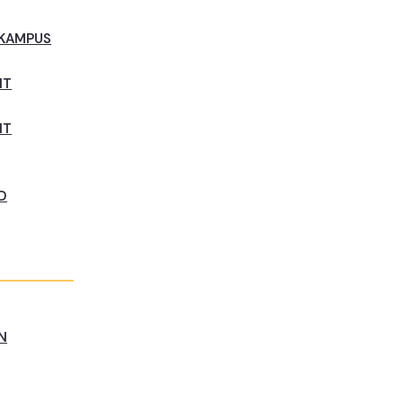
 KAMPUS
NT
NT
D
N