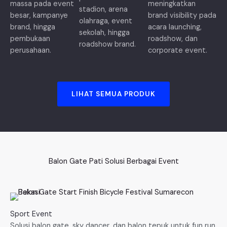
massa pada event
meningkatkan
stadion, arena
besar, kampanye
brand visibility pada
olahraga, event
brand, hingga
acara launching,
sekolah, hingga
pembukaan
roadshow, dan
roadshow brand.
perusahaan.
corporate event.
LIHAT SEMUA PRODUK
Balon Gate Pati Solusi Berbagai Event
Sport Event
Solusi balon gate, sky dancer, dan balon tepuk untuk fun run,