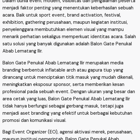
Dalam dunia event modern, visibilitas dan pengalaman peserta
menjadi faktor penting yang menentukan keberhasilan sebuah
acara. Baik untuk sport event, brand activation, festival,
exhibition, gathering perusahaan, maupun kegiatan institusi,
penyelenggara membutuhkan elemen visual yang mampu
menarik perhatian sekaligus memperkuat identitas acara. Salah
satu solusi yang banyak digunakan adalah Balon Gate Penukal
Abab Lematang Ilir.
Balon Gate Penukal Abab Lematang Ilir merupakan media
branding berbentuk inflatable arch atau gapura tiup yang
dirancang untuk menciptakan titik masuk yang mudah dikenali,
meningkatkan eksposur sponsor, serta memberikan kesan
profesional pada sebuah event. Dengan ukuran yang besar dan
area cetak yang luas, Balon Gate Penukal Abab Lematang Ilir
tidak hanya berfungsi sebagai gerbang masuk, tetapi juga
menjadi aset branding yang efektif untuk berbagai kebutuhan
promosi dan komunikasi visual.
Bagi Event Organizer (EO), agensi aktivasi merek, perusahaan,
maupun institusi pemerintah, Balon Gate Penukal Abab