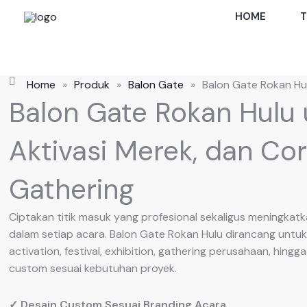
Skip
HOME
T
to
content
Home
»
Produk
»
Balon Gate
»
Balon Gate Rokan Hu
Balon Gate Rokan Hulu 
Aktivasi Merek, dan Co
Gathering
Ciptakan titik masuk yang profesional sekaligus meningkatk
dalam setiap acara. Balon Gate Rokan Hulu dirancang untu
activation, festival, exhibition, gathering perusahaan, hingg
custom sesuai kebutuhan proyek.
✓ Desain Custom Sesuai Branding Acara