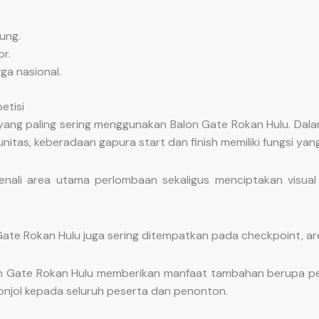
ung.
r.
ga nasional.
etisi
ang paling sering menggunakan Balon Gate Rokan Hulu. Dalam 
nitas, keberadaan gapura start dan finish memiliki fungsi yan
ali area utama perlombaan sekaligus menciptakan visua
 Gate Rokan Hulu juga sering ditempatkan pada checkpoint, area
n Gate Rokan Hulu memberikan manfaat tambahan berupa peni
onjol kepada seluruh peserta dan penonton.