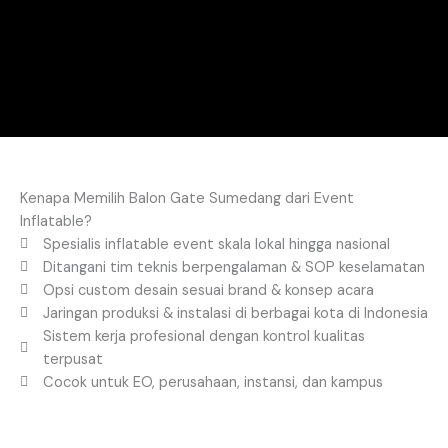
Kenapa Memilih Balon Gate Sumedang dari Event
Inflatable?
Spesialis inflatable event skala lokal hingga nasional
Ditangani tim teknis berpengalaman & SOP keselamatan
Opsi custom desain sesuai brand & konsep acara
Jaringan produksi & instalasi di berbagai kota di Indonesia
Sistem kerja profesional dengan kontrol kualitas
terpusat
Cocok untuk EO, perusahaan, instansi, dan kampus