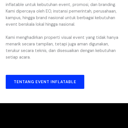
inflatable untuk kebutuhan event, promosi, dan branding.
Kami dipercaya oleh EO, instansi pemerintah, perusahaan,
kampus, hingga brand nasional untuk berbagai kebutuhan
event berskala lokal hingga nasional.
Kami menghadirkan properti visual event yang tidak hanya
menarik secara tampilan, tetapi juga aman digunakan,
terukur secara teknis, dan disesuaikan dengan kebutuhan
setiap acara.
TENTANG EVENT INFLATABLE