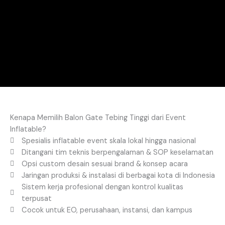
Kenapa Memilih Balon Gate Tebing Tinggi dari Event
Inflatable?
Spesialis inflatable event skala lokal hingga nasional
Ditangani tim teknis berpengalaman & SOP keselamatan
Opsi custom desain sesuai brand & konsep acara
Jaringan produksi & instalasi di berbagai kota di Indonesia
Sistem kerja profesional dengan kontrol kualitas
terpusat
Cocok untuk EO, perusahaan, instansi, dan kampus