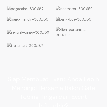
Siap Membuat Event Anda Lebih
Menonjol Bersama Balon Gate
Tebing Tinggi dari Event
Inflatable?