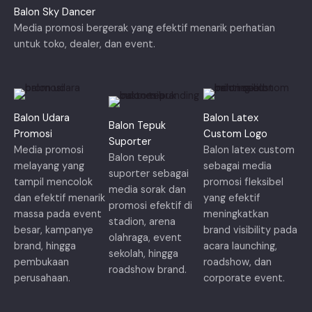
Balon Sky Dancer
Media promosi bergerak yang efektif menarik perhatian
untuk toko, dealer, dan event.
Balon Udara
Balon Latex
Balon Tepuk
Promosi
Custom Logo
Suporter
Media promosi
Balon latex custom
Balon tepuk
melayang yang
sebagai media
suporter sebagai
tampil mencolok
promosi fleksibel
media sorak dan
dan efektif menarik
yang efektif
promosi efektif di
massa pada event
meningkatkan
stadion, arena
besar, kampanye
brand visibility pada
olahraga, event
brand, hingga
acara launching,
sekolah, hingga
pembukaan
roadshow, dan
roadshow brand.
perusahaan.
corporate event.