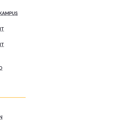
 KAMPUS
NT
NT
D
N