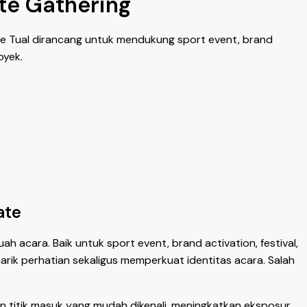
ate Gathering
ate Tual dirancang untuk mendukung sport event, brand
oyek.
ate
 acara. Baik untuk sport event, brand activation, festival,
rik perhatian sekaligus memperkuat identitas acara. Salah
n titik masuk yang mudah dikenali, meningkatkan eksposur