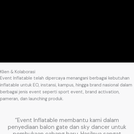
Klien & Kolaborasi
Event Inflatable telah dipercaya menangani berbagai kebutuhan
inflatable untuk EO, instansi, kampus, hingga brand nasional dalam
berbagai jenis event seperti sport event, brand activation,
pameran, dan launching produk.
“Event Inflatable membantu kami dalam
penyediaan balon gate dan sky dancer untuk
pembukaan cabang baru. Hasilnya sangat