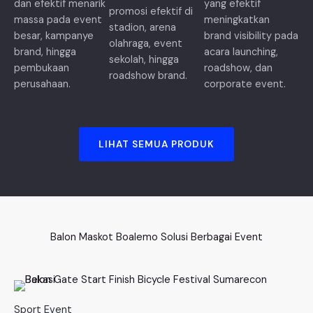
dan efektif menarik
yang efektif
promosi efektif di
massa pada event
meningkatkan
stadion, arena
besar, kampanye
brand visibility pada
olahraga, event
brand, hingga
acara launching,
sekolah, hingga
pembukaan
roadshow, dan
roadshow brand.
perusahaan.
corporate event.
LIHAT SEMUA PRODUK
Balon Maskot Boalemo Solusi Berbagai Event
Sport Event