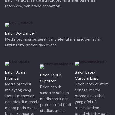
Balon karakter raksasa untuk promosi mall, pameran,
roadshow, dan brand activation.
Balon Sky Dancer
Media promosi bergerak yang efektif menarik perhatian
untuk toko, dealer, dan event.
Balon Udara
Balon Latex
Balon Tepuk
Promosi
Custom Logo
Suporter
Media promosi
Balon latex custom
Balon tepuk
melayang yang
sebagai media
suporter sebagai
tampil mencolok
promosi fleksibel
media sorak dan
dan efektif menarik
yang efektif
promosi efektif di
massa pada event
meningkatkan
stadion, arena
besar, kampanye
brand visibility pada