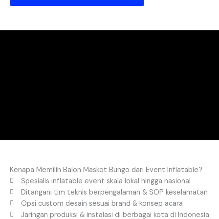
Kenapa Memilih Balon Maskot Bungo dari Event Inflatable?
Spesialis inflatable event skala lokal hingga nasional
Ditangani tim teknis berpengalaman & SOP keselamatan
Opsi custom desain sesuai brand & konsep acara
Jaringan produksi & instalasi di berbagai kota di Indonesia