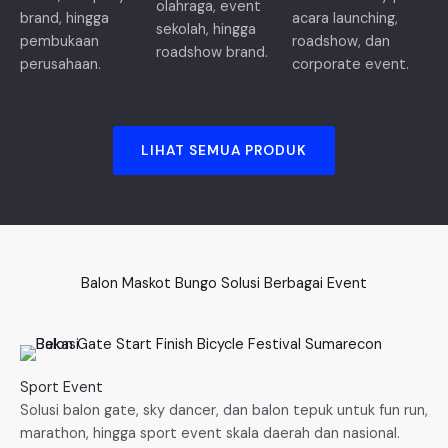
olahraga, event
brand, hingga
acara launching,
sekolah, hingga
pembukaan
roadshow, dan
roadshow brand.
perusahaan.
corporate event.
LIHAT SEMUA PRODUK
Balon Maskot Bungo Solusi Berbagai Event
Sport Event
Solusi balon gate, sky dancer, dan balon tepuk untuk fun run,
marathon, hingga sport event skala daerah dan nasional.