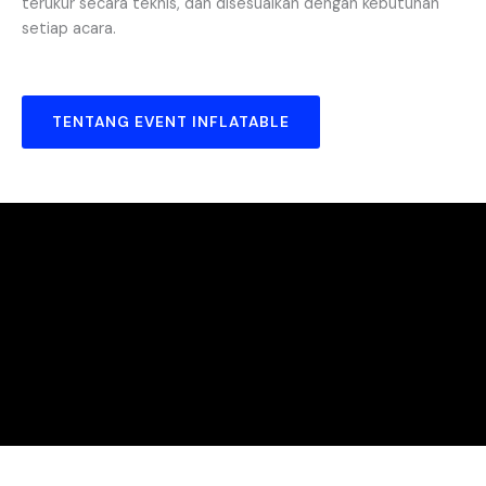
terukur secara teknis, dan disesuaikan dengan kebutuhan
setiap acara.
TENTANG EVENT INFLATABLE