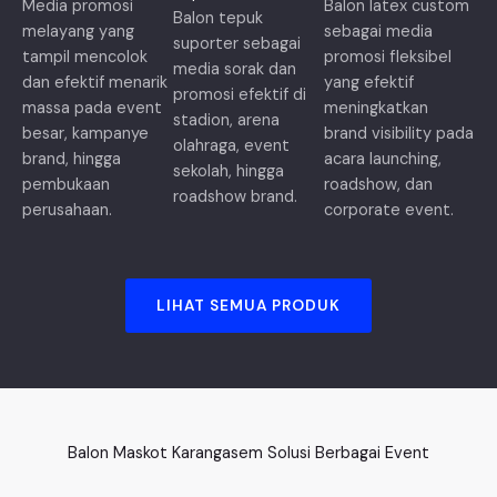
Media promosi
Balon latex custom
Balon tepuk
melayang yang
sebagai media
suporter sebagai
tampil mencolok
promosi fleksibel
media sorak dan
dan efektif menarik
yang efektif
promosi efektif di
massa pada event
meningkatkan
stadion, arena
besar, kampanye
brand visibility pada
olahraga, event
brand, hingga
acara launching,
sekolah, hingga
pembukaan
roadshow, dan
roadshow brand.
perusahaan.
corporate event.
LIHAT SEMUA PRODUK
Balon Maskot Karangasem Solusi Berbagai Event