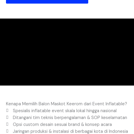
Kenapa Memilih Balon Maskot Keerom dari Event Inflatable?
Spesialis inflatable event skala lokal hingga nasional
Ditangani tim teknis berpengalaman & SOP keselamatan
Opsi custom desain sesuai brand & konsep acara
Jaringan produksi & instalasi di berbagai kota di Indonesia