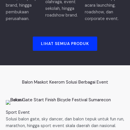
olahraga, event
brand, hingga
acara launching,
sekolah, hingga
pembukaan
roadshow, dan
roadshow brand.
perusahaan.
corporate event.
LIHAT SEMUA PRODUK
Balon Maskot Keerom Solusi Berbagai Event
Sport Event
Solusi balon gate, sky dancer, dan balon tepuk untuk fun run,
marathon, hingga sport event skala daerah dan nasional.