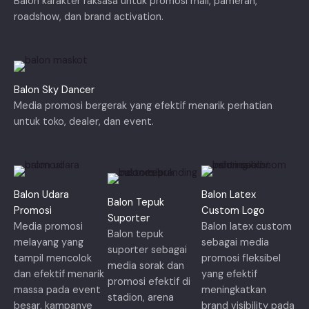
Balon karakter raksasa untuk promosi mall, pameran,
roadshow, dan brand activation.
Balon Sky Dancer
Media promosi bergerak yang efektif menarik perhatian
untuk toko, dealer, dan event.
Balon Udara
Balon Latex
Balon Tepuk
Promosi
Custom Logo
Suporter
Media promosi
Balon latex custom
Balon tepuk
melayang yang
sebagai media
suporter sebagai
tampil mencolok
promosi fleksibel
media sorak dan
dan efektif menarik
yang efektif
promosi efektif di
massa pada event
meningkatkan
stadion, arena
besar, kampanye
brand visibility pada