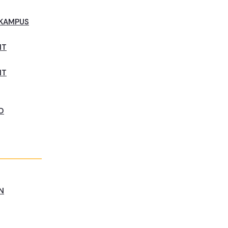
 KAMPUS
NT
NT
D
N