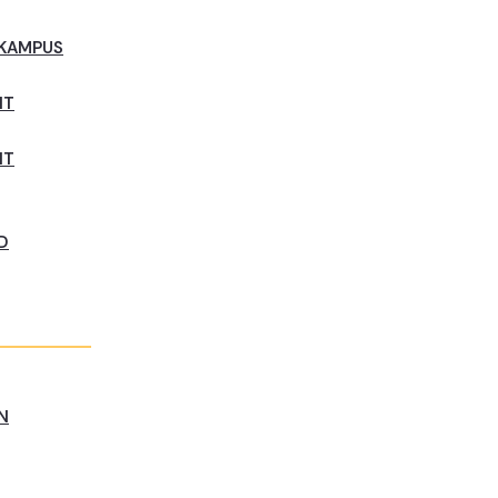
 KAMPUS
NT
NT
D
N