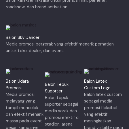
Balon karakter raksasa untuk promosi mall, pameran,
roadshow, dan brand activation.
Balon Sky Dancer
Media promosi bergerak yang efektif menarik perhatian
untuk toko, dealer, dan event.
Balon Udara
Balon Latex
Balon Tepuk
Promosi
Custom Logo
Suporter
Media promosi
Balon latex custom
Balon tepuk
melayang yang
sebagai media
suporter sebagai
tampil mencolok
promosi fleksibel
media sorak dan
dan efektif menarik
yang efektif
promosi efektif di
massa pada event
meningkatkan
stadion, arena
besar, kampanye
brand visibility pada