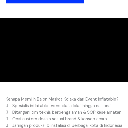
Kenapa Memilih Balon Maskot Kolaka dari Event Inflatable?
Spesialis inflatable event skala lokal hingga nasional
Ditangani tim teknis berpengalaman & SOP keselamatan
Opsi custom desain sesuai brand & konsep acara
Jaringan produksi & instalasi di berbagai kota di Indonesia