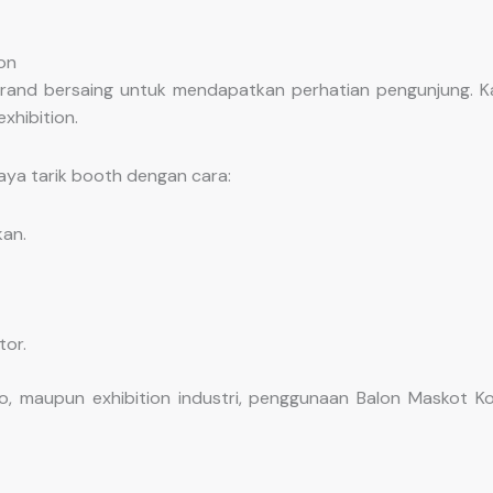
on
nd bersaing untuk mendapatkan perhatian pengunjung. Karen
xhibition.
ya tarik booth dengan cara:
an.
or.
o, maupun exhibition industri, penggunaan Balon Maskot K