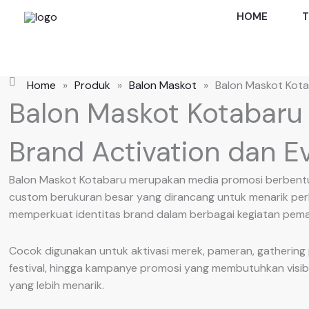
Skip
HOME
T
to
content
Home
»
Produk
»
Balon Maskot
»
Balon Maskot Kot
Balon Maskot Kotabaru
Brand Activation dan E
Balon Maskot Kotabaru merupakan media promosi berbentuk 
custom berukuran besar yang dirancang untuk menarik per
memperkuat identitas brand dalam berbagai kegiatan pema
Cocok digunakan untuk aktivasi merek, pameran, gathering
festival, hingga kampanye promosi yang membutuhkan visibil
yang lebih menarik.