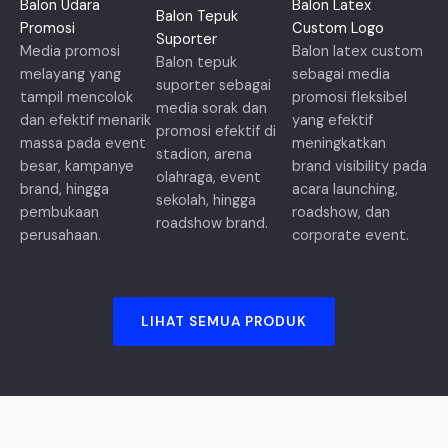
Balon Udara
Balon Latex
Balon Tepuk
Promosi
Custom Logo
Suporter
Media promosi
Balon latex custom
Balon tepuk
melayang yang
sebagai media
suporter sebagai
tampil mencolok
promosi fleksibel
media sorak dan
dan efektif menarik
yang efektif
promosi efektif di
massa pada event
meningkatkan
stadion, arena
besar, kampanye
brand visibility pada
olahraga, event
brand, hingga
acara launching,
sekolah, hingga
pembukaan
roadshow, dan
roadshow brand.
perusahaan.
corporate event.
LIHAT SEMUA PRODUK