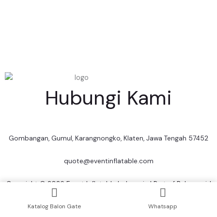
Hubungi Kami
Gombangan, Gumul, Karangnongko, Klaten, Jawa Tengah 57452
quote@eventinflatable.com
Copyright © 2026 Event Inflatable Indonesia | Part of
Balon.co.id
| Web & SEO by
RWK
Katalog Balon Gate
Whatsapp