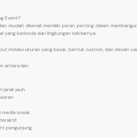
ng Event?
dan mudah dikenali memiliki peran penting dalam membangu
l yang berbeda dari lingkungan sekitarnya.
t melalui ukuran yang besar, bentuk custom, dan desain yan
antara lain:
.
 jarak jauh.
saran.
 media sosial.
eraktif.
nt pengunjung.