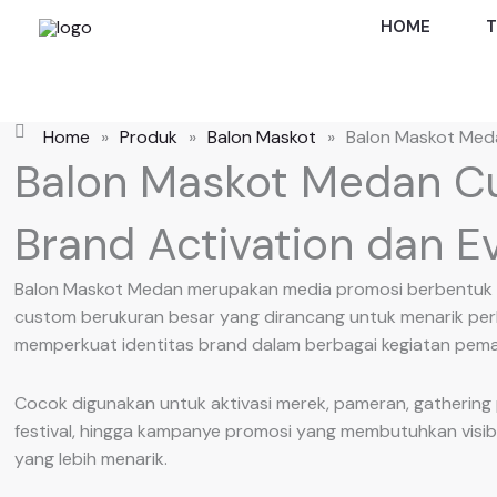
Skip
HOME
T
to
content
Home
»
Produk
»
Balon Maskot
»
Balon Maskot Med
Balon Maskot Medan C
Brand Activation dan E
Balon Maskot Medan merupakan media promosi berbentuk ka
custom berukuran besar yang dirancang untuk menarik per
memperkuat identitas brand dalam berbagai kegiatan pema
Cocok digunakan untuk aktivasi merek, pameran, gathering
festival, hingga kampanye promosi yang membutuhkan visibil
yang lebih menarik.