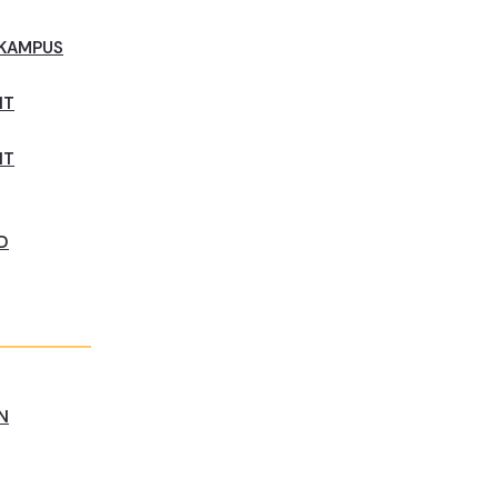
 KAMPUS
NT
NT
D
N