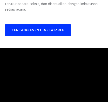
terukur secara teknis, dan disesuaikan dengan kebutuhan
setiap acara.
TENTANG EVENT INFLATABLE