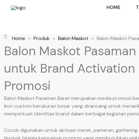
Skip
HOME
T
to
content
Home
»
Produk
»
Balon Maskot
»
Balon Maskot Pas
Balon Maskot Pasaman
untuk Brand Activation
Promosi
Balon Maskot Pasaman Barat merupakan media promosi berb
ikon custom berukuran besar yang dirancang untuk menarik
memperkuat identitas brand dalam berbagai kegiatan pema
Cocok digunakan untuk aktivasi merek, pameran, gathering
festival, hingga kampanye promosi yang membutuhkan visibil