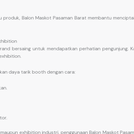
au produk, Balon Maskot Pasaman Barat membantu mencipta
hibition
nd bersaing untuk mendapatkan perhatian pengunjung. Karen
xhibition.
an daya tarik booth dengan cara:
an.
or.
 maupun exhibition industri, penggunaan Balon Maskot Pasa