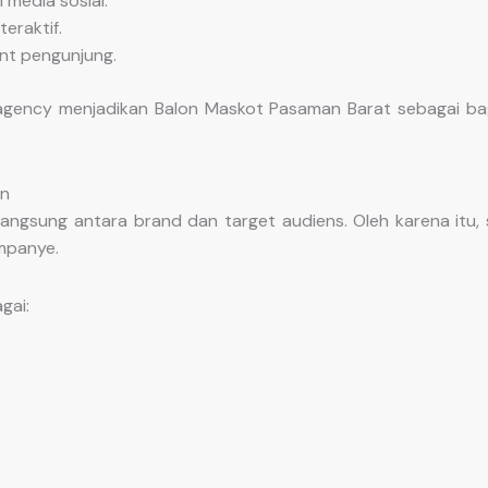
 media sosial.
eraktif.
nt pengunjung.
gency menjadikan Balon Maskot Pasaman Barat sebagai bagia
on
 langsung antara brand dan target audiens. Oleh karena itu
mpanye.
gai: