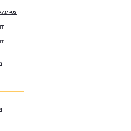
 KAMPUS
NT
NT
D
N