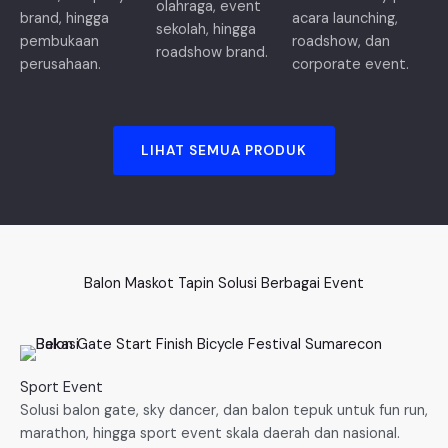
olahraga, event
brand, hingga
acara launching,
sekolah, hingga
pembukaan
roadshow, dan
roadshow brand.
perusahaan.
corporate event.
LIHAT SEMUA PRODUK
Balon Maskot Tapin Solusi Berbagai Event
Sport Event
Solusi balon gate, sky dancer, dan balon tepuk untuk fun run,
marathon, hingga sport event skala daerah dan nasional.