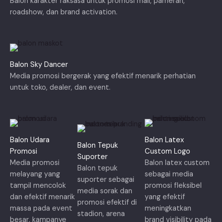
Balon karakter raksasa untuk promosi mall, pameran,
roadshow, dan brand activation.
Balon Sky Dancer
Media promosi bergerak yang efektif menarik perhatian
untuk toko, dealer, dan event.
Balon Udara
Balon Latex
Balon Tepuk
Promosi
Custom Logo
Suporter
Media promosi
Balon latex custom
Balon tepuk
melayang yang
sebagai media
suporter sebagai
tampil mencolok
promosi fleksibel
media sorak dan
dan efektif menarik
yang efektif
promosi efektif di
massa pada event
meningkatkan
stadion, arena
besar, kampanye
brand visibility pada