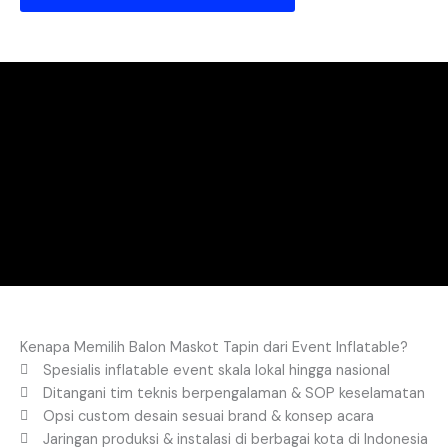
Kenapa Memilih Balon Maskot Tapin dari Event Inflatable?
Spesialis inflatable event skala lokal hingga nasional
Ditangani tim teknis berpengalaman & SOP keselamatan
Opsi custom desain sesuai brand & konsep acara
Jaringan produksi & instalasi di berbagai kota di Indonesia