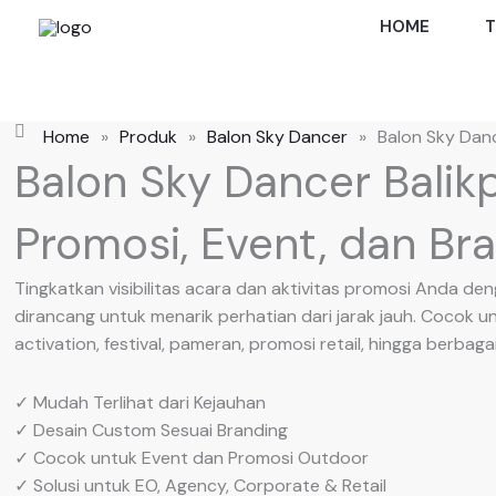
Skip
HOME
T
to
content
Home
»
Produk
»
Balon Sky Dancer
»
Balon Sky Dan
Balon Sky Dancer Balik
Promosi, Event, dan Bra
Tingkatkan visibilitas acara dan aktivitas promosi Anda d
dirancang untuk menarik perhatian dari jarak jauh. Cocok u
activation, festival, pameran, promosi retail, hingga berba
✓ Mudah Terlihat dari Kejauhan
✓ Desain Custom Sesuai Branding
✓ Cocok untuk Event dan Promosi Outdoor
✓ Solusi untuk EO, Agency, Corporate & Retail