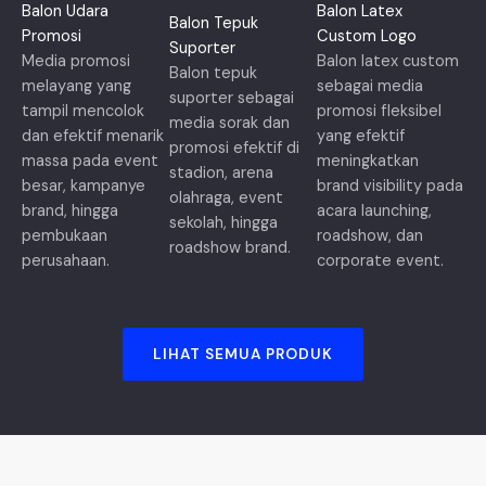
Balon Udara
Balon Latex
Balon Tepuk
Promosi
Custom Logo
Suporter
Media promosi
Balon latex custom
Balon tepuk
melayang yang
sebagai media
suporter sebagai
tampil mencolok
promosi fleksibel
media sorak dan
dan efektif menarik
yang efektif
promosi efektif di
massa pada event
meningkatkan
stadion, arena
besar, kampanye
brand visibility pada
olahraga, event
brand, hingga
acara launching,
sekolah, hingga
pembukaan
roadshow, dan
roadshow brand.
perusahaan.
corporate event.
LIHAT SEMUA PRODUK