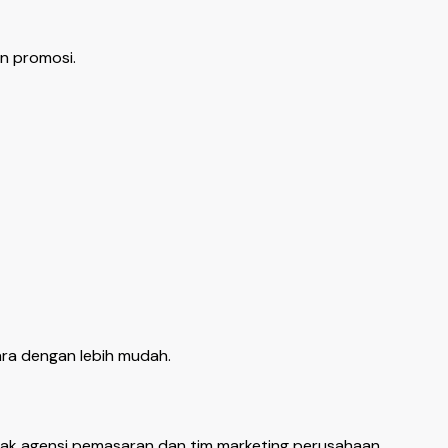
an promosi.
ra dengan lebih mudah.
yak agensi pemasaran dan tim marketing perusahaan