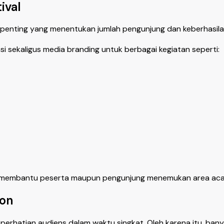
ival
or penting yang menentukan jumlah pengunjung dan keberhasil
i sekaligus media branding untuk berbagai kegiatan seperti:
cer membantu peserta maupun pengunjung menemukan area aca
ion
rhatian audiens dalam waktu singkat. Oleh karena itu, ban