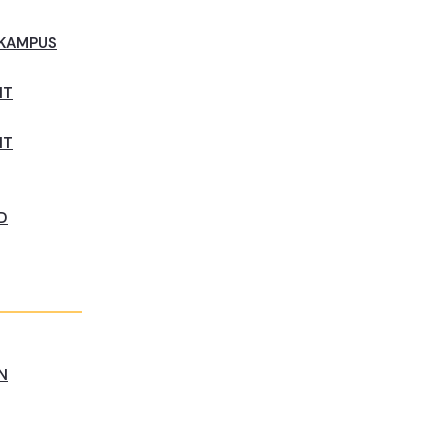
 KAMPUS
NT
NT
D
N