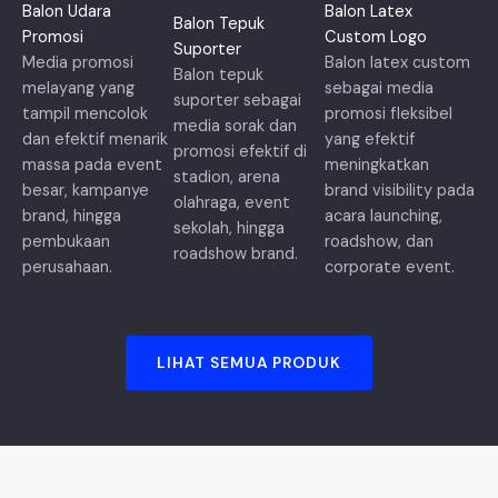
Balon Udara
Balon Latex
Balon Tepuk
Promosi
Custom Logo
Suporter
Media promosi
Balon latex custom
Balon tepuk
melayang yang
sebagai media
suporter sebagai
tampil mencolok
promosi fleksibel
media sorak dan
dan efektif menarik
yang efektif
promosi efektif di
massa pada event
meningkatkan
stadion, arena
besar, kampanye
brand visibility pada
olahraga, event
brand, hingga
acara launching,
sekolah, hingga
pembukaan
roadshow, dan
roadshow brand.
perusahaan.
corporate event.
LIHAT SEMUA PRODUK