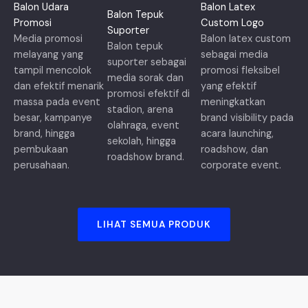
Balon Udara
Balon Latex
Balon Tepuk
Promosi
Custom Logo
Suporter
Media promosi
Balon latex custom
Balon tepuk
melayang yang
sebagai media
suporter sebagai
tampil mencolok
promosi fleksibel
media sorak dan
dan efektif menarik
yang efektif
promosi efektif di
massa pada event
meningkatkan
stadion, arena
besar, kampanye
brand visibility pada
olahraga, event
brand, hingga
acara launching,
sekolah, hingga
pembukaan
roadshow, dan
roadshow brand.
perusahaan.
corporate event.
LIHAT SEMUA PRODUK