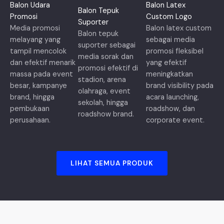
Balon Udara
Balon Latex
Balon Tepuk
Promosi
Custom Logo
Suporter
Media promosi
Balon latex custom
Balon tepuk
melayang yang
sebagai media
suporter sebagai
tampil mencolok
promosi fleksibel
media sorak dan
dan efektif menarik
yang efektif
promosi efektif di
massa pada event
meningkatkan
stadion, arena
besar, kampanye
brand visibility pada
olahraga, event
brand, hingga
acara launching,
sekolah, hingga
pembukaan
roadshow, dan
roadshow brand.
perusahaan.
corporate event.
LIHAT SEMUA PRODUK