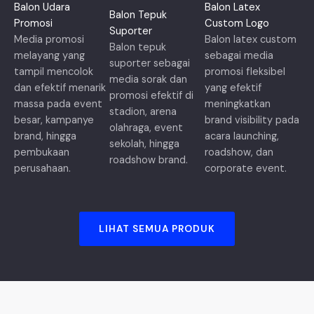
Balon Udara
Balon Latex
Balon Tepuk
Promosi
Custom Logo
Suporter
Media promosi
Balon latex custom
Balon tepuk
melayang yang
sebagai media
suporter sebagai
tampil mencolok
promosi fleksibel
media sorak dan
dan efektif menarik
yang efektif
promosi efektif di
massa pada event
meningkatkan
stadion, arena
besar, kampanye
brand visibility pada
olahraga, event
brand, hingga
acara launching,
sekolah, hingga
pembukaan
roadshow, dan
roadshow brand.
perusahaan.
corporate event.
LIHAT SEMUA PRODUK