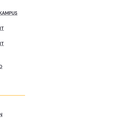
 KAMPUS
NT
NT
D
N