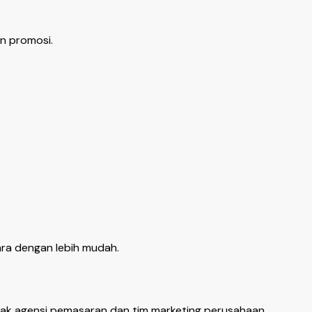
an promosi.
ra dengan lebih mudah.
yak agensi pemasaran dan tim marketing perusahaan