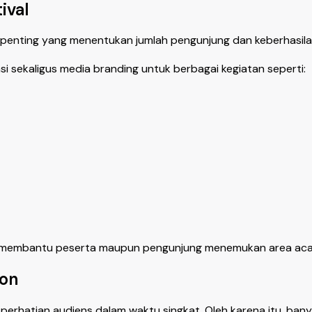
ival
or penting yang menentukan jumlah pengunjung dan keberhasil
i sekaligus media branding untuk berbagai kegiatan seperti:
cer membantu peserta maupun pengunjung menemukan area aca
ion
rhatian audiens dalam waktu singkat. Oleh karena itu, ban