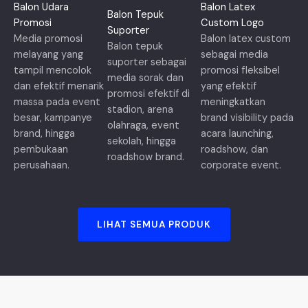
Balon Udara
Balon Latex
Balon Tepuk
Promosi
Custom Logo
Suporter
Media promosi
Balon latex custom
Balon tepuk
melayang yang
sebagai media
suporter sebagai
tampil mencolok
promosi fleksibel
media sorak dan
dan efektif menarik
yang efektif
promosi efektif di
massa pada event
meningkatkan
stadion, arena
besar, kampanye
brand visibility pada
olahraga, event
brand, hingga
acara launching,
sekolah, hingga
pembukaan
roadshow, dan
roadshow brand.
perusahaan.
corporate event.
LIHAT SEMUA PRODUK