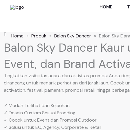
Skip
HOME
T
to
content
Home
»
Produk
»
Balon Sky Dancer
»
Balon Sky Dan
Balon Sky Dancer Kaur 
Event, dan Brand Activ
Tingkatkan visibilitas acara dan aktivitas promosi Anda d
dirancang untuk menarik perhatian dari jarak jauh. Cocok u
activation, festival, pameran, promosi retail, hingga berba
✓ Mudah Terlihat dari Kejauhan
✓ Desain Custom Sesuai Branding
✓ Cocok untuk Event dan Promosi Outdoor
✓ Solusi untuk EO, Agency, Corporate & Retail