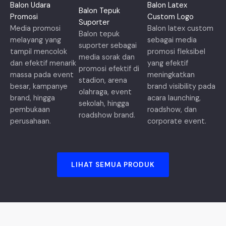
Balon Udara
Balon Latex
Balon Tepuk
Promosi
Custom Logo
Suporter
Media promosi
Balon latex custom
Balon tepuk
melayang yang
sebagai media
suporter sebagai
tampil mencolok
promosi fleksibel
media sorak dan
dan efektif menarik
yang efektif
promosi efektif di
massa pada event
meningkatkan
stadion, arena
besar, kampanye
brand visibility pada
olahraga, event
brand, hingga
acara launching,
sekolah, hingga
pembukaan
roadshow, dan
roadshow brand.
perusahaan.
corporate event.
LIHAT SEMUA PRODUK