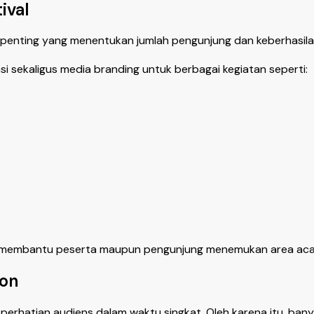
ival
or penting yang menentukan jumlah pengunjung dan keberhasil
i sekaligus media branding untuk berbagai kegiatan seperti:
cer membantu peserta maupun pengunjung menemukan area aca
ion
rhatian audiens dalam waktu singkat. Oleh karena itu, ban