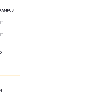
 KAMPUS
NT
NT
D
N