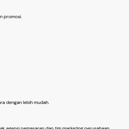
an promosi.
ra dengan lebih mudah.
yak agensi pemasaran dan tim marketing perusahaan