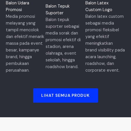
Balon Udara
Balon Latex
Balon Tepuk
Promosi
Custom Logo
Suporter
Media promosi
Balon latex custom
Balon tepuk
melayang yang
sebagai media
suporter sebagai
tampil mencolok
promosi fleksibel
media sorak dan
dan efektif menarik
yang efektif
promosi efektif di
massa pada event
meningkatkan
stadion, arena
besar, kampanye
brand visibility pada
olahraga, event
brand, hingga
acara launching,
sekolah, hingga
pembukaan
roadshow, dan
roadshow brand.
perusahaan.
corporate event.
LIHAT SEMUA PRODUK