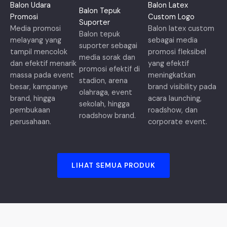
Balon Udara
Balon Latex
Balon Tepuk
Promosi
Custom Logo
Suporter
Media promosi
Balon latex custom
Balon tepuk
melayang yang
sebagai media
suporter sebagai
tampil mencolok
promosi fleksibel
media sorak dan
dan efektif menarik
yang efektif
promosi efektif di
massa pada event
meningkatkan
stadion, arena
besar, kampanye
brand visibility pada
olahraga, event
brand, hingga
acara launching,
sekolah, hingga
pembukaan
roadshow, dan
roadshow brand.
perusahaan.
corporate event.
LIHAT SEMUA PRODUK