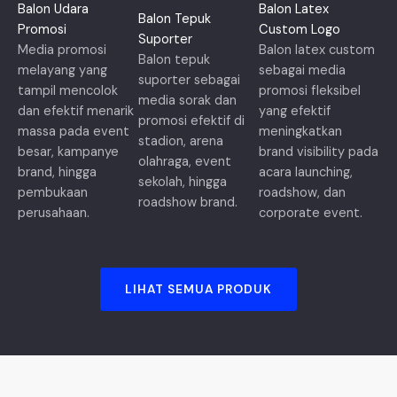
Balon Udara
Balon Latex
Balon Tepuk
Promosi
Custom Logo
Suporter
Media promosi
Balon latex custom
Balon tepuk
melayang yang
sebagai media
suporter sebagai
tampil mencolok
promosi fleksibel
media sorak dan
dan efektif menarik
yang efektif
promosi efektif di
massa pada event
meningkatkan
stadion, arena
besar, kampanye
brand visibility pada
olahraga, event
brand, hingga
acara launching,
sekolah, hingga
pembukaan
roadshow, dan
roadshow brand.
perusahaan.
corporate event.
LIHAT SEMUA PRODUK