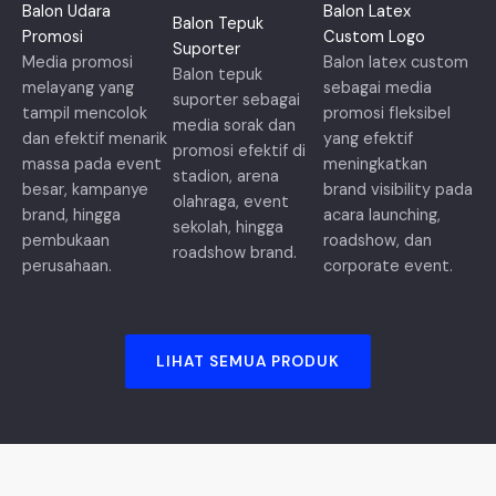
Balon Udara
Balon Latex
Balon Tepuk
Promosi
Custom Logo
Suporter
Media promosi
Balon latex custom
Balon tepuk
melayang yang
sebagai media
suporter sebagai
tampil mencolok
promosi fleksibel
media sorak dan
dan efektif menarik
yang efektif
promosi efektif di
massa pada event
meningkatkan
stadion, arena
besar, kampanye
brand visibility pada
olahraga, event
brand, hingga
acara launching,
sekolah, hingga
pembukaan
roadshow, dan
roadshow brand.
perusahaan.
corporate event.
LIHAT SEMUA PRODUK