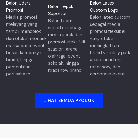
Balon Udara
Balon Latex
Balon Tepuk
Promosi
Custom Logo
Suporter
Media promosi
Balon latex custom
Balon tepuk
melayang yang
sebagai media
suporter sebagai
tampil mencolok
promosi fleksibel
media sorak dan
dan efektif menarik
yang efektif
promosi efektif di
massa pada event
meningkatkan
stadion, arena
besar, kampanye
brand visibility pada
olahraga, event
brand, hingga
acara launching,
sekolah, hingga
pembukaan
roadshow, dan
roadshow brand.
perusahaan.
corporate event.
LIHAT SEMUA PRODUK