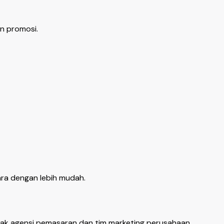
an promosi.
ra dengan lebih mudah.
yak agensi pemasaran dan tim marketing perusahaan