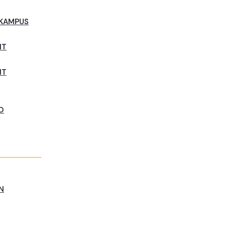
 KAMPUS
NT
NT
D
N