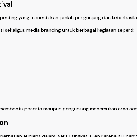
ival
or penting yang menentukan jumlah pengunjung dan keberhasil
i sekaligus media branding untuk berbagai kegiatan seperti:
cer membantu peserta maupun pengunjung menemukan area aca
ion
rhatian audiens dalam waktu singkat. Oleh karena itu, ban