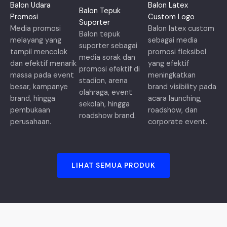
Balon Udara
Balon Latex
Balon Tepuk
Promosi
Custom Logo
Suporter
Media promosi
Balon latex custom
Balon tepuk
melayang yang
sebagai media
suporter sebagai
tampil mencolok
promosi fleksibel
media sorak dan
dan efektif menarik
yang efektif
promosi efektif di
massa pada event
meningkatkan
stadion, arena
besar, kampanye
brand visibility pada
olahraga, event
brand, hingga
acara launching,
sekolah, hingga
pembukaan
roadshow, dan
roadshow brand.
perusahaan.
corporate event.
LIHAT SEMUA PRODUK