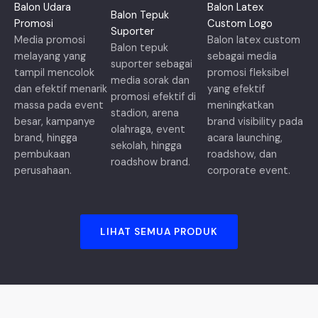
Balon Udara
Balon Latex
Balon Tepuk
Promosi
Custom Logo
Suporter
Media promosi
Balon latex custom
Balon tepuk
melayang yang
sebagai media
suporter sebagai
tampil mencolok
promosi fleksibel
media sorak dan
dan efektif menarik
yang efektif
promosi efektif di
massa pada event
meningkatkan
stadion, arena
besar, kampanye
brand visibility pada
olahraga, event
brand, hingga
acara launching,
sekolah, hingga
pembukaan
roadshow, dan
roadshow brand.
perusahaan.
corporate event.
LIHAT SEMUA PRODUK