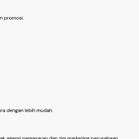
an promosi.
ra dengan lebih mudah.
yak agensi pemasaran dan tim marketing perusahaan