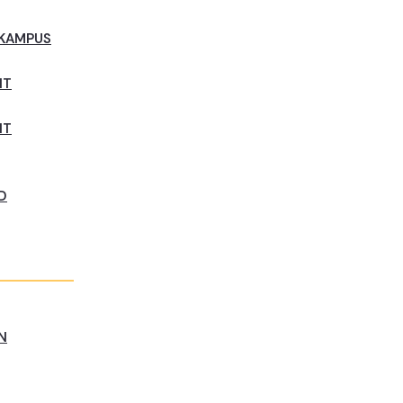
 KAMPUS
NT
NT
D
N