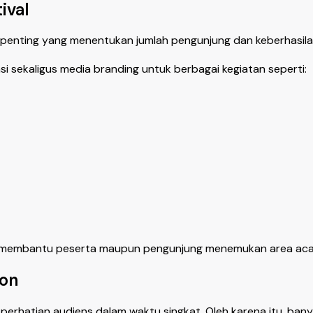
ival
or penting yang menentukan jumlah pengunjung dan keberhasil
i sekaligus media branding untuk berbagai kegiatan seperti:
cer membantu peserta maupun pengunjung menemukan area aca
ion
rhatian audiens dalam waktu singkat. Oleh karena itu, ban